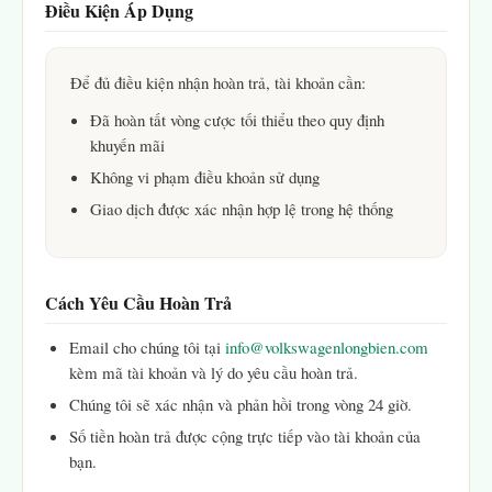
Điều Kiện Áp Dụng
Để đủ điều kiện nhận hoàn trả, tài khoản cần:
Đã hoàn tất vòng cược tối thiểu theo quy định
khuyến mãi
Không vi phạm điều khoản sử dụng
Giao dịch được xác nhận hợp lệ trong hệ thống
Cách Yêu Cầu Hoàn Trả
Email cho chúng tôi tại
info@volkswagenlongbien.com
kèm mã tài khoản và lý do yêu cầu hoàn trả.
Chúng tôi sẽ xác nhận và phản hồi trong vòng 24 giờ.
Số tiền hoàn trả được cộng trực tiếp vào tài khoản của
bạn.