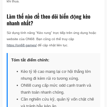
khi thua.
Làm thế nào để theo dõi biến động kèo
nhanh nhất?
Sử dụng tính năng “Kèo rung” trực tiếp trên ứng dụng hoặc
website của ON68. Bạn cũng có thể truy cập
https://on68.games/
để cập nhật liên tục.
Tóm tắt điểm chính:
Kèo tỷ lệ cao mang lại cơ hội thắng lớn
nhưng đi kèm rủi ro tương xứng.
ON68 cung cấp mức odd cạnh tranh và
thanh toán nhanh chóng.
Cần nghiên cứu kỹ, quản lý vốn chặt chẽ
và tránh bẫy kèo ảo.