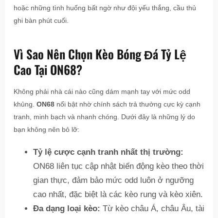
hoặc những tình huống bất ngờ như đội yếu thắng, cầu thủ
ghi bàn phút cuối.
Vì Sao Nên Chọn Kèo Bóng Đá Tỷ Lệ
Cao Tại ON68?
Không phải nhà cái nào cũng dám mạnh tay với mức odd
khủng.
ON68
nổi bật nhờ chính sách trả thưởng cực kỳ cạnh
tranh, minh bạch và nhanh chóng. Dưới đây là những lý do
bạn không nên bỏ lỡ:
Tỷ lệ cược cạnh tranh nhất thị trường:
ON68 liên tục cập nhật biến động kèo theo thời
gian thực, đảm bảo mức odd luôn ở ngưỡng
cao nhất, đặc biệt là các kèo rung và kèo xiên.
Đa dạng loại kèo:
Từ kèo châu Á, châu Âu, tài