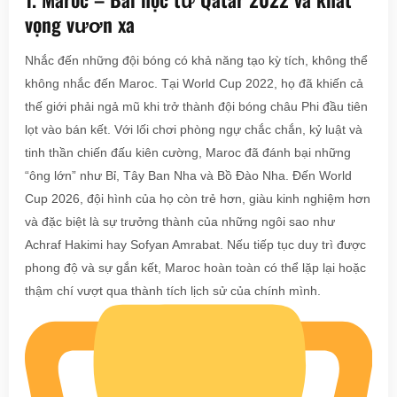
vọng vươn xa
Nhắc đến những đội bóng có khả năng tạo kỳ tích, không thể
không nhắc đến Maroc. Tại World Cup 2022, họ đã khiến cả
thế giới phải ngả mũ khi trở thành đội bóng châu Phi đầu tiên
lọt vào bán kết. Với lối chơi phòng ngự chắc chắn, kỷ luật và
tinh thần chiến đấu kiên cường, Maroc đã đánh bại những
“ông lớn” như Bỉ, Tây Ban Nha và Bồ Đào Nha. Đến World
Cup 2026, đội hình của họ còn trẻ hơn, giàu kinh nghiệm hơn
và đặc biệt là sự trưởng thành của những ngôi sao như
Achraf Hakimi hay Sofyan Amrabat. Nếu tiếp tục duy trì được
phong độ và sự gắn kết, Maroc hoàn toàn có thể lặp lại hoặc
thậm chí vượt qua thành tích lịch sử của chính mình.