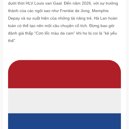
dưới thời HLV Louis van Gaal. Đến năm 2026, với sự trưởng
thành của các ngôi sao như Frenkie de Jong, Memphis
Depay và sự xuất hiện của những tài năng trẻ, Hà Lan hoàn
toàn có thể tạo nên một câu chuyện cổ tích. Đừng bao giờ
đánh giá thấp “Cơn lốc màu da cam” khi họ bị coi là “kẻ yếu
thế”.