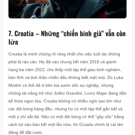
7. Croatia – Những “chiến binh già” vẫn còn
lửa
Croatia là minh chứng rõ ràng nhất cho việc tuổi tác không
phải là rào cản. Họ đã vào chung kết năm 2018 và giành
hạng ba năm 2022, cho thấy một tập thể giàu kinh nghiệm,
bản lĩnh và tinh thần chiến đấu không biết mệt mỏi. Dù Luka
Modrić có thể đã ở bên kia sườn dốc sự nghiệp, nhưng
những tài năng trẻ như Joško Gvardiol, Lovro Majer đang dần
kế thừa ngọn lửa. Croatia không có nhiều ngôi sao lớn như
các đội bóng hàng đầu, nhưng họ có một tập thể gắn kết và
một ý chí sắt đá. Nếu có một đội bóng có thể “gây sốc” bằng
cách lọt vào bán kết một lần nữa, thì Croatia chính là cái tên
đáng để đặt cược.