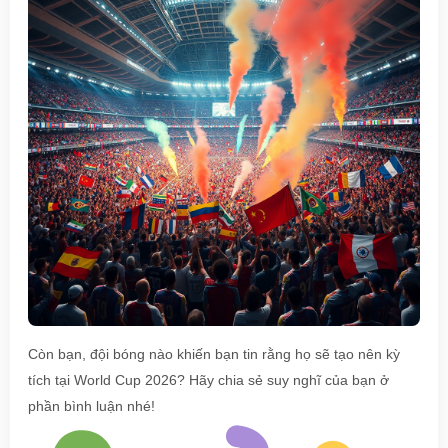
Còn bạn, đội bóng nào khiến bạn tin rằng họ sẽ tạo nên kỳ
tích tại World Cup 2026? Hãy chia sẻ suy nghĩ của bạn ở
phần bình luận nhé!