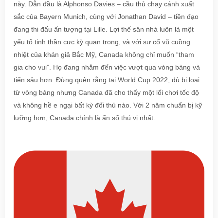
này. Dẫn đầu là Alphonso Davies – cầu thủ chạy cánh xuất
sắc của Bayern Munich, cùng với Jonathan David – tiền đạo
đang thi đấu ấn tượng tại Lille. Lợi thế sân nhà luôn là một
yếu tố tinh thần cực kỳ quan trọng, và với sự cổ vũ cuồng
nhiệt của khán giả Bắc Mỹ, Canada không chỉ muốn “tham
gia cho vui”. Họ đang nhắm đến việc vượt qua vòng bảng và
tiến sâu hơn. Đừng quên rằng tại World Cup 2022, dù bị loại
từ vòng bảng nhưng Canada đã cho thấy một lối chơi tốc độ
và không hề e ngại bất kỳ đối thủ nào. Với 2 năm chuẩn bị kỹ
lưỡng hơn, Canada chính là ẩn số thú vị nhất.