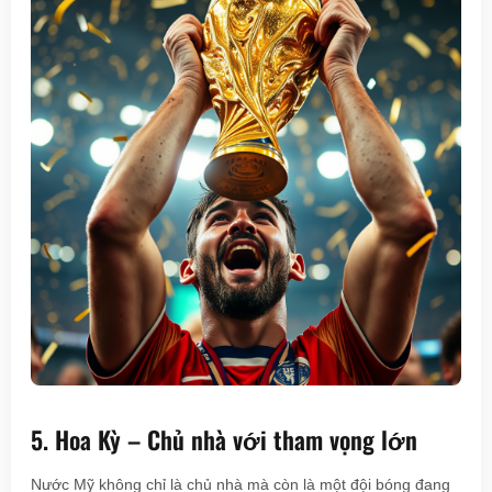
5. Hoa Kỳ – Chủ nhà với tham vọng lớn
Nước Mỹ không chỉ là chủ nhà mà còn là một đội bóng đang