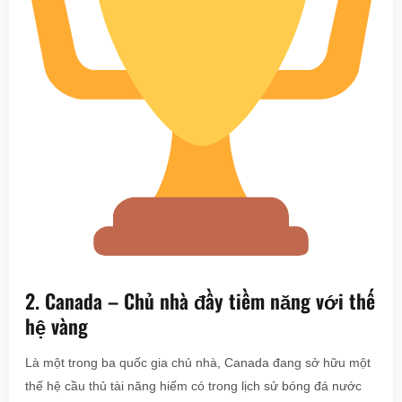
2. Canada – Chủ nhà đầy tiềm năng với thế
hệ vàng
Là một trong ba quốc gia chủ nhà, Canada đang sở hữu một
thế hệ cầu thủ tài năng hiếm có trong lịch sử bóng đá nước