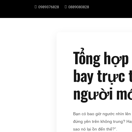
0989376828
0889080828
Tổng hợp 
bay trực 
người m
Bạn có bao giờ ngước nhìn lên 
đứng yên trên không trung? Ha
sao nó lại ồn đến thế?”.