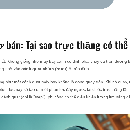
cơ bản: Tại sao trực thăng có t
 nhất. Không giống như máy bay cánh cố định phải chạy đà trên đường b
ứng nhờ vào
cánh quạt chính (rotor)
ở trên đỉnh.
g như một cánh quạt máy bay khổng lồ đang quay tròn. Khi nó quay, n
on, lực này sẽ tạo ra một phản lực đẩy ngược lại chiếc trực thăng lên 
cánh quạt (gọi là “step”), phi công có thể điều khiển lượng lực nâng 