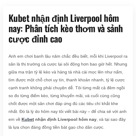
Kubet nhận định Liverpool hôm
nay: Phân tích kèo thơm và sảnh
cược đỉnh cao
Anh em chơi banh lâu năm chắc đều biết, mỗi khi Liverpool ra
sân là thị trường cá cược lại sôi động hơn bao giờ hết. Nhưng
giữa ma trận tỷ lệ kèo và hàng tá nhà cái mọc lên như nấm,
tìm được một chỗ chơi uy tín, thanh khoản nhanh, tỷ lệ cược
cạnh tranh không phải chuyện dễ. Tôi từng mất cả đêm ngồi
so đo từng điểm kèo, từng khuyến mãi, và cuối cùng cũng
chốt được một sân chơi đáp ứng đủ các tiêu chí khắt khe
nhất. Đó là lý do hôm nay tôi viết bài này – để chia sẻ với anh
em về
Kubet
nhận định Liverpool hôm nay
, và tại sao đây
là lựa chọn đáng đồng tiền bát gạo cho dân cược.