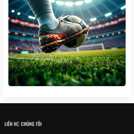
LIÊN HỆ CHÚNG TÔI