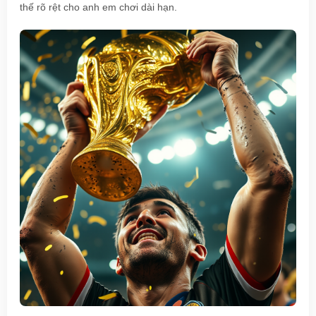
thế rõ rệt cho anh em chơi dài hạn.