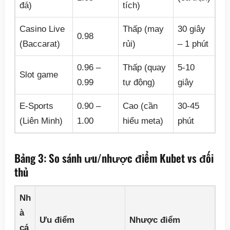
đá)
tích)
Casino Live
Thấp (may
30 giây
0.98
(Baccarat)
rủi)
– 1 phút
0.96 –
Thấp (quay
5-10
Slot game
0.99
tự động)
giây
E-Sports
0.90 –
Cao (cần
30-45
(Liên Minh)
1.00
hiểu meta)
phút
Bảng 3: So sánh ưu/nhược điểm Kubet vs đối
thủ
Nh
à
Ưu điểm
Nhược điểm
cá