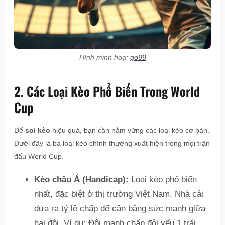
Hình minh hoạ:
go99
2. Các Loại Kèo Phổ Biến Trong World
Cup
Để
soi kèo
hiệu quả, bạn cần nắm vững các loại kèo cơ bản.
Dưới đây là ba loại kèo chính thường xuất hiện trong mọi trận
đấu World Cup.
Kèo châu Á (Handicap):
Loại kèo phổ biến
nhất, đặc biệt ở thị trường Việt Nam. Nhà cái
đưa ra tỷ lệ chấp để cân bằng sức mạnh giữa
hai đội. Ví dụ: Đội mạnh chấp đội yếu 1 trái.