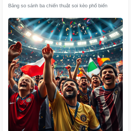
Bảng so sánh ba chiến thuật soi kèo phổ biến