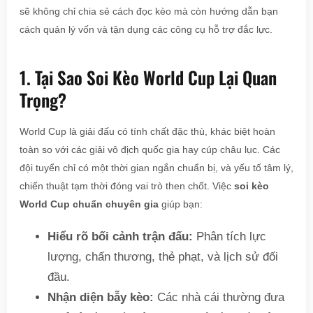
sẽ không chỉ chia sẻ cách đọc kèo mà còn hướng dẫn bạn
cách quản lý vốn và tận dụng các công cụ hỗ trợ đắc lực.
1. Tại Sao Soi Kèo World Cup Lại Quan
Trọng?
World Cup là giải đấu có tính chất đặc thù, khác biệt hoàn
toàn so với các giải vô địch quốc gia hay cúp châu lục. Các
đội tuyển chỉ có một thời gian ngắn chuẩn bị, và yếu tố tâm lý,
chiến thuật tạm thời đóng vai trò then chốt. Việc
soi kèo
World Cup chuẩn chuyên gia
giúp bạn:
Hiểu rõ bối cảnh trận đấu:
Phân tích lực
lượng, chấn thương, thẻ phạt, và lịch sử đối
đầu.
Nhận diện bẫy kèo:
Các nhà cái thường đưa