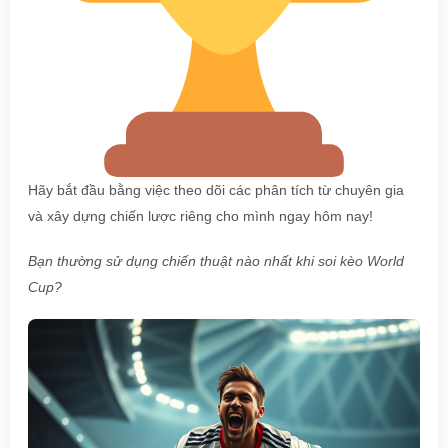
Hãy bắt đầu bằng việc theo dõi các phân tích từ chuyên gia
và xây dựng chiến lược riêng cho mình ngay hôm nay!
Bạn thường sử dụng chiến thuật nào nhất khi soi kèo World
Cup?