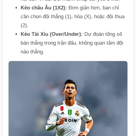
Kèo châu Âu (1X2):
Đơn giản hơn, bạn chỉ
cần chọn đội thắng (1), hòa (X), hoặc đội thua
(2).
Kèo Tài Xỉu (Over/Under):
Dự đoán tổng số
bàn thắng trong trận đấu, không quan tâm đội
nào thắng.