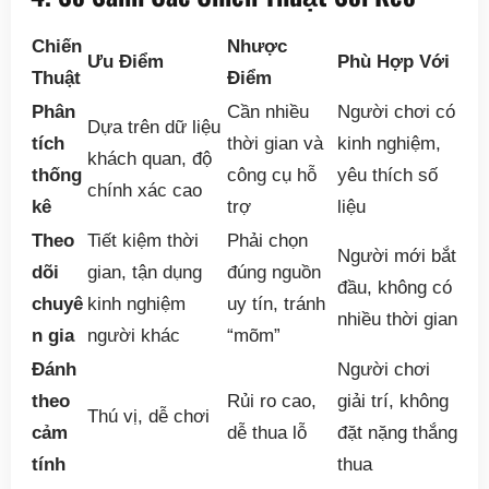
Chiến
Nhược
Ưu Điểm
Phù Hợp Với
Thuật
Điểm
Phân
Cần nhiều
Người chơi có
Dựa trên dữ liệu
tích
thời gian và
kinh nghiệm,
khách quan, độ
thống
công cụ hỗ
yêu thích số
chính xác cao
kê
trợ
liệu
Theo
Tiết kiệm thời
Phải chọn
Người mới bắt
dõi
gian, tận dụng
đúng nguồn
đầu, không có
chuyê
kinh nghiệm
uy tín, tránh
nhiều thời gian
n gia
người khác
“mõm”
Đánh
Người chơi
theo
Rủi ro cao,
giải trí, không
Thú vị, dễ chơi
cảm
dễ thua lỗ
đặt nặng thắng
tính
thua