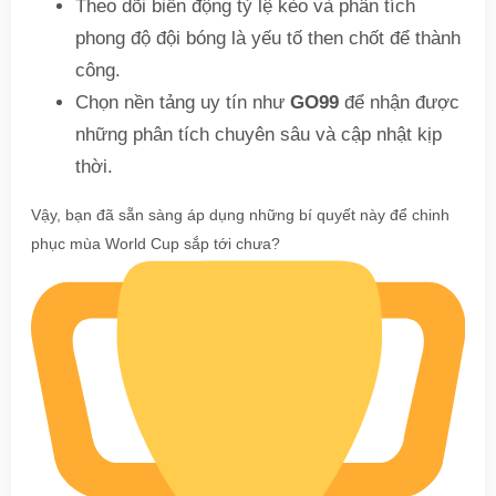
Theo dõi biến động tỷ lệ kèo và phân tích
phong độ đội bóng là yếu tố then chốt để thành
công.
Chọn nền tảng uy tín như
GO99
để nhận được
những phân tích chuyên sâu và cập nhật kịp
thời.
Vậy, bạn đã sẵn sàng áp dụng những bí quyết này để chinh
phục mùa World Cup sắp tới chưa?